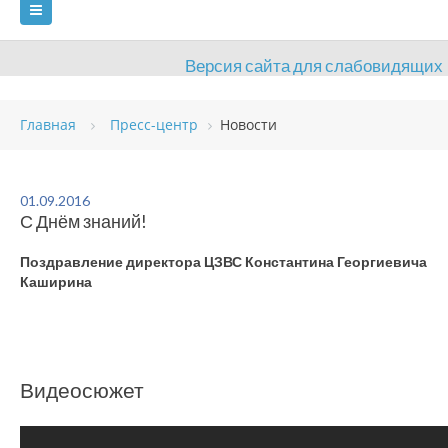
Версия сайта для слабовидящих
ГЛАВНАЯ
Главная
Пресс-центр
Новости
СВЕДЕНИЯ ОБ ОБРАЗОВАТЕЛЬНОЙ ОРГАНИЗАЦИИ
ВИДЫ СПОРТА
АНТИДОПИНГ
РАСПИСАНИЯ
01.09.2016
С Днём знаний!
ОБЪЕКТЫ
ДОКУМЕНТЫ
ПРЕСС-ЦЕНТР
Поздравление директора ЦЗВС Константина Георгиевича
ОЦЕНКА КАЧЕСТВА ОБРАЗОВАНИЯ
ВАКАНСИИ
Каширина
ПЛАТНЫЕ УСЛУГИ
КОНТАКТЫ
Видеосюжет