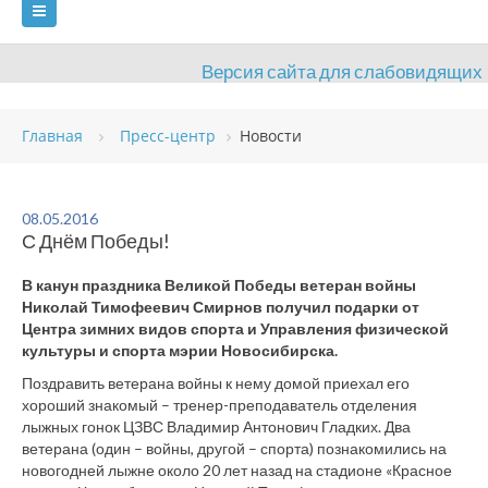
Версия сайта для слабовидящих
ГЛАВНАЯ
Главная
Пресс-центр
Новости
СВЕДЕНИЯ ОБ ОБРАЗОВАТЕЛЬНОЙ ОРГАНИЗАЦИИ
ВИДЫ СПОРТА
АНТИДОПИНГ
РАСПИСАНИЯ
08.05.2016
С Днём Победы!
ОБЪЕКТЫ
ДОКУМЕНТЫ
ПРЕСС-ЦЕНТР
В канун праздника Великой Победы ветеран войны
ОЦЕНКА КАЧЕСТВА ОБРАЗОВАНИЯ
ВАКАНСИИ
Николай Тимофеевич Смирнов получил подарки от
Центра зимних видов спорта и Управления физической
ПЛАТНЫЕ УСЛУГИ
КОНТАКТЫ
культуры и спорта мэрии Новосибирска.
Поздравить ветерана войны к нему домой приехал его
хороший знакомый – тренер-преподаватель отделения
лыжных гонок ЦЗВС Владимир Антонович Гладких. Два
ветерана (один – войны, другой – спорта) познакомились на
новогодней лыжне около 20 лет назад на стадионе «Красное