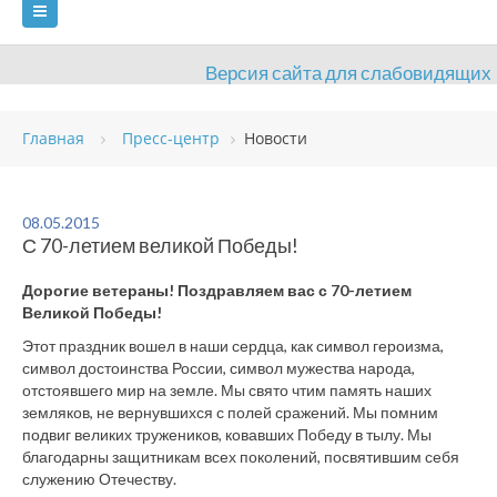
Версия сайта для слабовидящих
ГЛАВНАЯ
Главная
Пресс-центр
Новости
СВЕДЕНИЯ ОБ ОБРАЗОВАТЕЛЬНОЙ ОРГАНИЗАЦИИ
ВИДЫ СПОРТА
АНТИДОПИНГ
РАСПИСАНИЯ
08.05.2015
С 70-летием великой Победы!
ОБЪЕКТЫ
ДОКУМЕНТЫ
ПРЕСС-ЦЕНТР
Дорогие ветераны! Поздравляем вас с 70-летием
ОЦЕНКА КАЧЕСТВА ОБРАЗОВАНИЯ
ВАКАНСИИ
Великой Победы!
Этот праздник вошел в наши сердца, как символ героизма,
ПЛАТНЫЕ УСЛУГИ
КОНТАКТЫ
символ достоинства России, символ мужества народа,
отстоявшего мир на земле. Мы свято чтим память наших
земляков, не вернувшихся с полей сражений. Мы помним
подвиг великих тружеников, ковавших Победу в тылу. Мы
благодарны защитникам всех поколений, посвятившим себя
служению Отечеству.