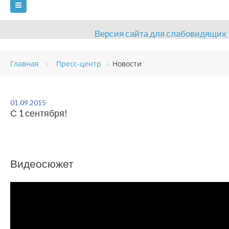
Версия сайта для слабовидящих
ГЛАВНАЯ
СВЕДЕНИЯ ОБ УЧРЕЖДЕНИИ
Главная
Пресс-центр
Новости
ВИДЫ СПОРТА
АНТИДОПИНГ
РАСПИСАНИЯ
ОБЪЕКТЫ
ДОКУМЕНТЫ
ПРЕСС-ЦЕНТР
01.09.2015
С 1 сентября!
ОЦЕНКА КАЧЕСТВА ОБРАЗОВАНИЯ
ВАКАНСИИ
ПЛАТНЫЕ УСЛУГИ
КОНТАКТЫ
Видеосюжет