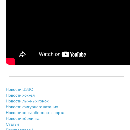
Новости ЦЗВС
Новости хоккея
Новости лыжных гонок
Новости фигурного катания
Новости конькобежного спорта
Новости кёрлинга
Статьи
Поздравляем!