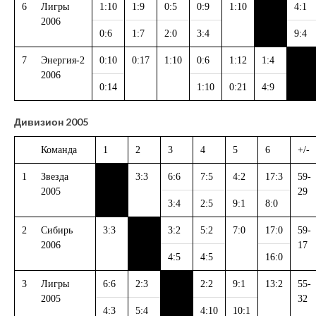
6
Лигры
1:10
1:9
0:5
0:9
1:10
4:1
2006
0:6
1:7
2:0
3:4
9:4
7
Энергия-2
0:10
0:17
1:10
0:6
1:12
1:4
2006
0:14
1:10
0:21
4:9
Дивизион 2005
Команда
1
2
3
4
5
6
+/-
1
Звезда
3:3
6:6
7:5
4:2
17:3
59-
2005
29
3:4
2:5
9:1
8:0
2
Сибирь
3:3
3:2
5:2
7:0
17:0
59-
2006
17
4:5
4:5
16:0
3
Лигры
6:6
2:3
2:2
9:1
13:2
55-
2005
32
4:3
5:4
4:10
10:1