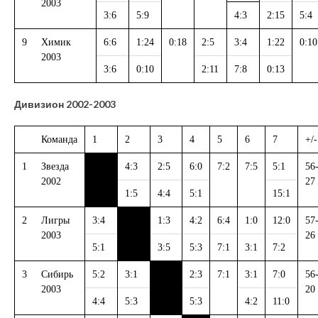
2003
3:6
5:9
4:3
2:15
5:4
9
Химик
6:6
1:24
0:18
2:5
3:4
1:22
0:10
2003
3:6
0:10
2:11
7:8
0:13
Дивизион 2002-2003
Команда
1
2
3
4
5
6
7
+/-
1
Звезда
4:3
2:5
6:0
7:2
7:5
5:1
56
2002
27
1:5
4:4
5:1
15:1
2
Лигры
3:4
1:3
4:2
6:4
1:0
12:0
57
2003
26
5:1
3:5
5:3
7:1
3:1
7:2
3
Сибирь
5:2
3:1
2:3
7:1
3:1
7:0
56
2003
20
4:4
5:3
5:3
4:2
11:0