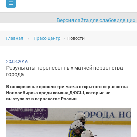
Версия сайта для слабовидящих
ГЛАВНАЯ
Главная
Пресс-центр
Новости
СВЕДЕНИЯ ОБ ОБРАЗОВАТЕЛЬНОЙ ОРГАНИЗАЦИИ
ВИДЫ СПОРТА
АНТИДОПИНГ
РАСПИСАНИЯ
20.03.2016
Результаты перенесённых матчей первенства
ОБЪЕКТЫ
ДОКУМЕНТЫ
ПРЕСС-ЦЕНТР
города
ОЦЕНКА КАЧЕСТВА ОБРАЗОВАНИЯ
ВАКАНСИИ
В воскресенье прошли три матча открытого первенства
Новосибирска среди команд ДЮСШ, которые не
ПЛАТНЫЕ УСЛУГИ
КОНТАКТЫ
выступают в первенстве России.