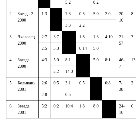
5:2
8:2
2
Звезда-2
1:3
7:3
0:5
5:0
2:0
20-
8
2000
16
3:3
2:2
3
Чкаловец
2:7
3:7
1:8
1:3
4:10
21-
3
2000
57
2:5
3:3
0:14
5:0
4
Звезда
4:3
5:0
8:1
5:0
8:1
46-
13
2000
7
2:2
14:0
5
Колывань
2:6
0:5
3:1
0:5
0:8
7-
2
2001
38
2:8
0:5
6
Звезда
5:2
0:2
10:4
1:8
8:0
24-
6
2001
16