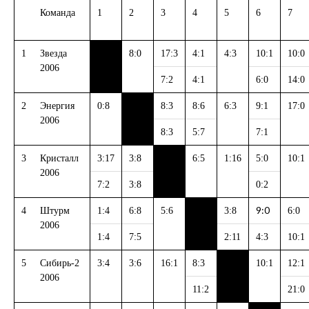
Команда
1
2
3
4
5
6
7
1
Звезда
8:0
17:3
4:1
4:3
10:1
10:0
2006
7:2
4:1
6:0
14:0
2
Энергия
0:8
8:3
8:6
6:3
9:1
17:0
2006
8:3
5:7
7:1
3
Кристалл
3:17
3:8
6:5
1:16
5:0
10:1
2006
7:2
3:8
0:2
9:0
4
Штурм
1:4
6:8
5:6
3:8
6:0
2006
1:4
7:5
2:11
4:3
10:1
5
Сибирь-2
3:4
3:6
16:1
8:3
10:1
12:1
2006
11:2
21:0