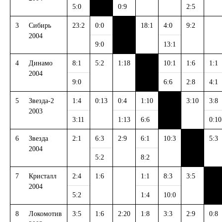
5:0
0:9
2:5
3
Сибирь
23:2
0:0
18:1
4:0
9:2
2004
9:0
13:1
4
Динамо
8:1
5:2
1:18
10:1
1:6
1:1
2004
9:0
6:6
2:8
4:1
5
Звезда-2
1:4
0:13
0:4
1:10
3:10
3:8
2003
3:11
1:13
6:6
0:10
6
Звезда
2:1
6:3
2:9
6:1
10:3
5:3
2004
5:2
8:2
7
Кристалл
2:4
1:6
1:1
8:3
3:5
2004
5:2
1:4
10:0
8
Локомотив
3:5
1:6
2:20
1:8
3:3
2:9
0:8