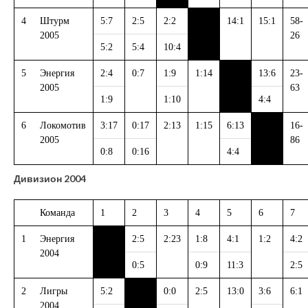
4
Штурм
5:7
2:5
2:2
14:1
15:1
58-
2005
26
5:2
5:4
10:4
5
Энергия
2:4
0:7
1:9
1:14
13:6
23-
2005
63
1:9
1:10
4:4
6
Локомотив
3:17
0:17
2:13
1:15
6:13
16-
2005
86
0:8
0:16
4:4
Дивизион 2004
Команда
1
2
3
4
5
6
7
1
Энергия
2:5
2:23
1:8
4:1
1:2
4:2
2004
0:5
0:9
11:3
2:5
2
Лигры
5:2
0:0
2:5
13:0
3:6
6:1
2004