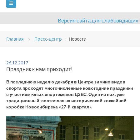
Версия сайта для слабовидящих
ГЛАВНАЯ
Главная
Пресс-центр
Новости
СВЕДЕНИЯ ОБ ОБРАЗОВАТЕЛЬНОЙ ОРГАНИЗАЦИИ
ВИДЫ СПОРТА
АНТИДОПИНГ
РАСПИСАНИЯ
26.12.2017
Праздник к нам приходит!
ОБЪЕКТЫ
ДОКУМЕНТЫ
ПРЕСС-ЦЕНТР
В последнюю неделю декабря в Центре зимних видов
ОЦЕНКА КАЧЕСТВА ОБРАЗОВАНИЯ
ВАКАНСИИ
спорта проходят многочисленные новогодние праздники
с участием юных спортсменов ЦЗВС. Один из них, уже
ПЛАТНЫЕ УСЛУГИ
КОНТАКТЫ
традиционный, состоялся на исторической хоккейной
коробке Новосибирска «27-й квартал».