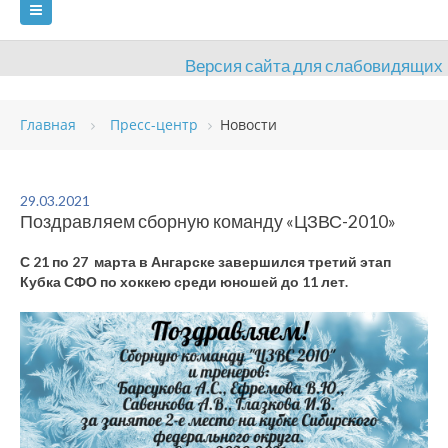
Версия сайта для слабовидящих
ГЛАВНАЯ
Главная
Пресс-центр
Новости
СВЕДЕНИЯ ОБ ОБРАЗОВАТЕЛЬНОЙ ОРГАНИЗАЦИИ
ВИДЫ СПОРТА
АНТИДОПИНГ
РАСПИСАНИЯ
29.03.2021
Поздравляем сборную команду «ЦЗВС-2010»
ОБЪЕКТЫ
ДОКУМЕНТЫ
ПРЕСС-ЦЕНТР
С 21 по 27 марта в Ангарске завершился третий этап
ОЦЕНКА КАЧЕСТВА ОБРАЗОВАНИЯ
ВАКАНСИИ
Кубка СФО по хоккею среди юношей до 11 лет.
ПЛАТНЫЕ УСЛУГИ
КОНТАКТЫ