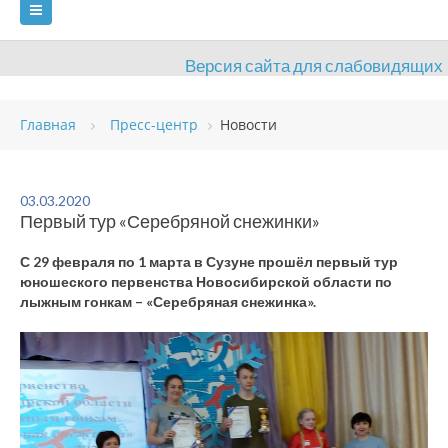
Версия сайта для слабовидящих
ГЛАВНАЯ
Главная
Пресс-центр
Новости
СВЕДЕНИЯ ОБ ОБРАЗОВАТЕЛЬНОЙ ОРГАНИЗАЦИИ
ВИДЫ СПОРТА
АНТИДОПИНГ
РАСПИСАНИЯ
03.03.2020
Первый тур «Серебряной снежинки»
ОБЪЕКТЫ
ДОКУМЕНТЫ
ПРЕСС-ЦЕНТР
С 29 февраля по 1 марта в Сузуне прошёл первый тур
ОЦЕНКА КАЧЕСТВА ОБРАЗОВАНИЯ
ВАКАНСИИ
юношеского первенства Новосибирской области по
лыжным гонкам – «Серебряная снежинка».
ПЛАТНЫЕ УСЛУГИ
КОНТАКТЫ