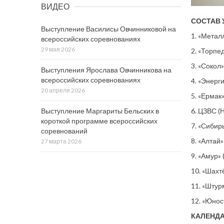
ВИДЕО
СОСТАВ 
Выступление Василисы Овчинниковой на
1. «Метал
всероссийских соревнованиях
29 мая 2026
2. «Торпе
3. «Сокол
Выступления Ярослава Овчинникова на
всероссийских соревнованиях
4. «Энерг
20 апреля 2026
5. «Ермак»
6. ЦЗВС (
Выступление Маргариты Бельских в
короткой программе всероссийских
7. «Сибир
соревнований
8. «Алтай»
27 марта 2026
9. «Амур»
10. «Шахт
11. «Штурм
12. «Юнос
КАЛЕНДА