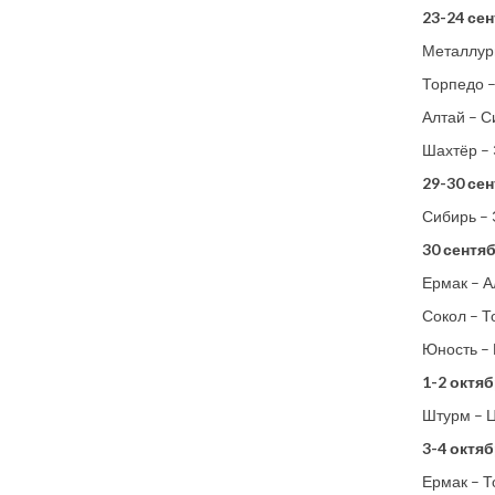
23-24 сен
Металлур
Торпедо 
Алтай – С
Шахтёр –
29-30 сен
Сибирь –
30 сентя
Ермак – А
Сокол – Т
Юность –
1-2 октяб
Штурм – 
3-4 октяб
Ермак – 