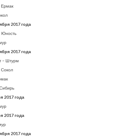
 Ермак
окол
ября 2017 года
– Юность
мур
ября 2017 года
г – Штурм
 Сокол
рмак
 Сибирь
я 2017 года
мур
я 2017 года
мур
ября 2017 года