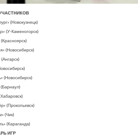
УЧАСТНИКОВ
лург» (Новокузнецк)
до» (У-Каменогорск)
» (Красноярск)
ия» (Новосибирск)
 (Ангарск)
Новосибирск)
ь» (Новосибирск)
 (Барнаул)
 (Хабаровск)
ёр» (Прокопьевск)
» (Чик)
ть» (Караганда)
РЬ ИГР