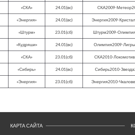
«СКА»
24.01(вс)
СКА2009-Метеор2
«Энергия»
24.01(вс)
Энергия2009-Криста
«Штурм»
23.01(сб)
Штурм2009-Олимпи
«Кудряши»
24.01(вс)
Олимпия2009-Лигр
«СКА»
23.01(сб)
СКА2010-Локомотив
«Сибирь»
24.01(вс)
Сибирь2010-Звезда
«Энергия»
23.01(сб)
Энергия2010-Чкалов
КАРТА САЙТА
К