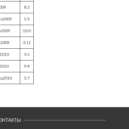
009
8:2
лл2009
1:9
я2009
10:0
ы2009
3:11
2010
3:5
2010
9:4
ец2010
3:7
ОНТАКТЫ