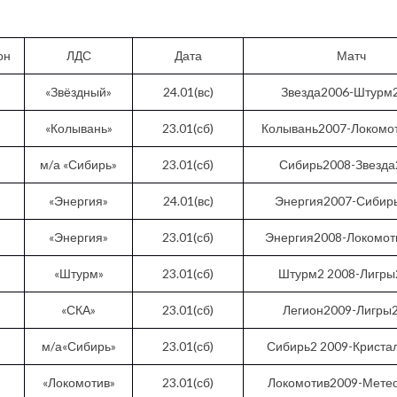
он
ЛДС
Дата
Матч
«Звёздный»
24.01(вс)
Звезда2006-Штурм
«Колывань»
23.01(сб)
Колывань2007-Локомо
м/а «Сибирь»
23.01(сб)
Сибирь2008-Звезда
«Энергия»
24.01(вс)
Энергия2007-Сибир
«Энергия»
23.01(сб)
Энергия2008-Локомот
«Штурм»
23.01(сб)
Штурм2 2008-Лигры
«СКА»
23.01(сб)
Легион2009-Лигры
м/а«Сибирь»
23.01(сб)
Сибирь2 2009-Криста
«Локомотив»
23.01(сб)
Локомотив2009-Мете