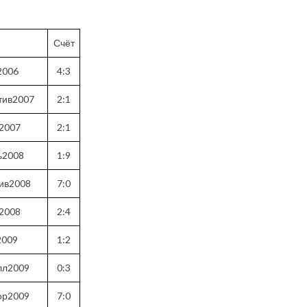
Счёт
2006
4:3
тив2007
2:1
2007
2:1
ь2008
1:9
ив2008
7:0
2008
2:4
2009
1:2
лл2009
0:3
ор2009
7:0