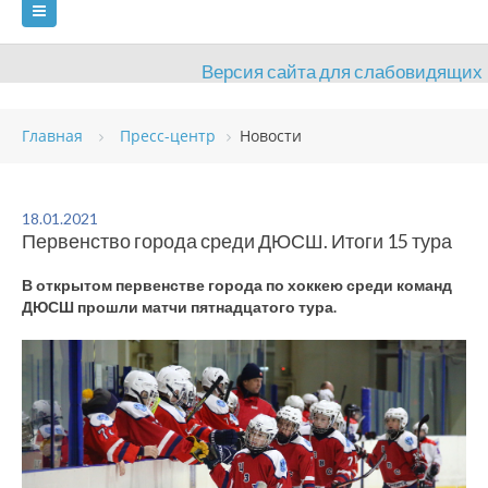
Версия сайта для слабовидящих
ГЛАВНАЯ
Главная
Пресс-центр
Новости
СВЕДЕНИЯ ОБ ОБРАЗОВАТЕЛЬНОЙ ОРГАНИЗАЦИИ
ВИДЫ СПОРТА
АНТИДОПИНГ
РАСПИСАНИЯ
18.01.2021
Первенство города среди ДЮСШ. Итоги 15 тура
ОБЪЕКТЫ
ДОКУМЕНТЫ
ПРЕСС-ЦЕНТР
В открытом первенстве города по хоккею среди команд
ОЦЕНКА КАЧЕСТВА ОБРАЗОВАНИЯ
ВАКАНСИИ
ДЮСШ прошли матчи пятнадцатого тура.
ПЛАТНЫЕ УСЛУГИ
КОНТАКТЫ