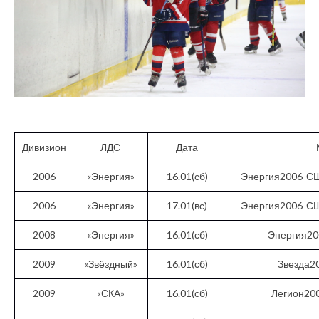
Дивизион
ЛДС
Дата
2006
«Энергия»
16.01(сб)
Энергия2006-СШ
2006
«Энергия»
17.01(вс)
Энергия2006-СШ
2008
«Энергия»
16.01(сб)
Энергия20
2009
«Звёздный»
16.01(сб)
Звезда2
2009
«СКА»
16.01(сб)
Легион20