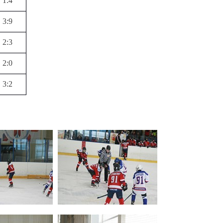
1:4
3:9
2:3
2:0
3:2