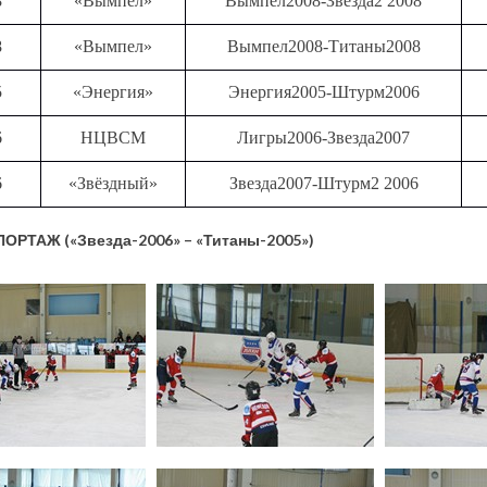
8
«Вымпел»
Вымпел2008-Звезда2 2008
8
«Вымпел»
Вымпел2008-Титаны2008
5
«Энергия»
Энергия2005-Штурм2006
6
НЦВСМ
Лигры2006-Звезда2007
6
«Звёздный»
Звезда2007-Штурм2 2006
РТАЖ («Звезда-2006» – «Титаны-2005»)