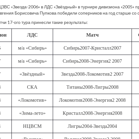
ЗВС «Звезда-2006» в ЛДС «Звёздный» в турнире дивизиона «2005»
вгения Борисовича Пупкова победили соперников на год старше со с
тчи 17-ого тура принесли такие результаты:
ион
ЛДС
Матч
6
м/а «Сибирь»
Сибирь2007-Кристалл2007
7
м/а «Сибирь»
Сибирь2008-Энергия2 2007
7
«Звёздный»
Звезда2008-Локомотив2 2007
8
СКА
Титаны2008-Лигры2008
8
«Локомотив»
Локомотив2008-Энергия2 2008
8
«Зима-лето»
Кристалл2008-Энергия2008
4
НЦВСМ
Лигры2004-Звезда2004