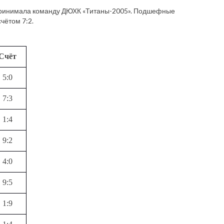
 принимала команду ДЮХК «Титаны-2005». Подшефные
чётом 7:2.
Счёт
5:0
7:3
1:4
9:2
4:0
9:5
1:9