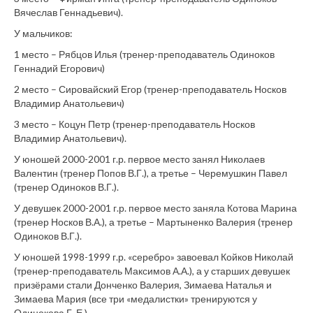
Вячеслав Геннадьевич).
У мальчиков:
1 место – Рябцов Илья (тренер-преподаватель Одиноков
Геннадий Егорович)
2 место – Сировайский Егор (тренер-преподаватель Носков
Владимир Анатольевич)
3 место – Коцун Петр (тренер-преподаватель Носков
Владимир Анатольевич).
У юношей 2000-2001 г.р. первое место занял Николаев
Валентин (тренер Попов В.Г.), а третье – Черемушкин Павел
(тренер Одиноков В.Г.).
У девушек 2000-2001 г.р. первое место заняла Котова Марина
(тренер Носков В.А.), а третье – Мартыненко Валерия (тренер
Одиноков В.Г.).
У юношей 1998-1999 г.р. «серебро» завоевал Койков Николай
(тренер-преподаватель Максимов А.А.), а у старших девушек
призёрами стали Донченко Валерия, Зимаева Наталья и
Зимаева Мария (все три «медалистки» тренируются у
Одинокова Г. Е.).