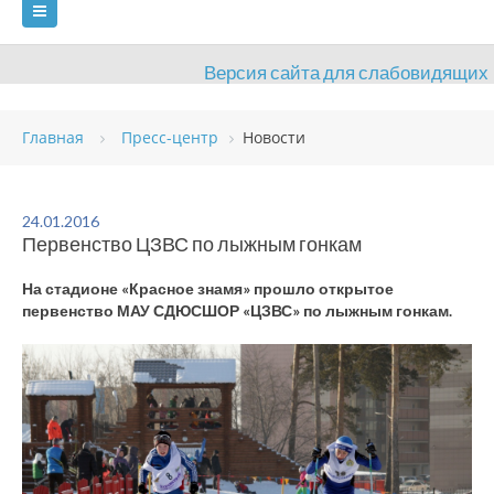
Версия сайта для слабовидящих
ГЛАВНАЯ
Главная
Пресс-центр
Новости
СВЕДЕНИЯ ОБ ОБРАЗОВАТЕЛЬНОЙ ОРГАНИЗАЦИИ
ВИДЫ СПОРТА
АНТИДОПИНГ
РАСПИСАНИЯ
24.01.2016
Первенство ЦЗВС по лыжным гонкам
ОБЪЕКТЫ
ДОКУМЕНТЫ
ПРЕСС-ЦЕНТР
На стадионе «Красное знамя» прошло открытое
ОЦЕНКА КАЧЕСТВА ОБРАЗОВАНИЯ
ВАКАНСИИ
первенство МАУ СДЮСШОР «ЦЗВС» по лыжным гонкам.
ПЛАТНЫЕ УСЛУГИ
КОНТАКТЫ