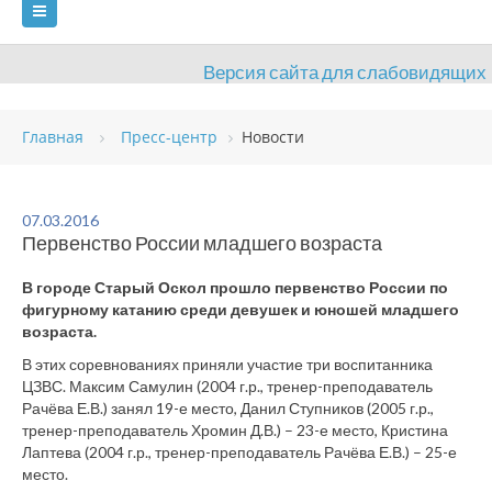
Версия сайта для слабовидящих
ГЛАВНАЯ
Главная
Пресс-центр
Новости
СВЕДЕНИЯ ОБ ОБРАЗОВАТЕЛЬНОЙ ОРГАНИЗАЦИИ
ВИДЫ СПОРТА
АНТИДОПИНГ
РАСПИСАНИЯ
07.03.2016
Первенство России младшего возраста
ОБЪЕКТЫ
ДОКУМЕНТЫ
ПРЕСС-ЦЕНТР
В городе Старый Оскол прошло первенство России по
ОЦЕНКА КАЧЕСТВА ОБРАЗОВАНИЯ
ВАКАНСИИ
фигурному катанию среди девушек и юношей младшего
возраста.
ПЛАТНЫЕ УСЛУГИ
КОНТАКТЫ
В этих соревнованиях приняли участие три воспитанника
ЦЗВС. Максим Самулин (2004 г.р., тренер-преподаватель
Рачёва Е.В.) занял 19-е место, Данил Ступников (2005 г.р.,
тренер-преподаватель Хромин Д.В.) – 23-е место, Кристина
Лаптева (2004 г.р., тренер-преподаватель Рачёва Е.В.) – 25-е
место.