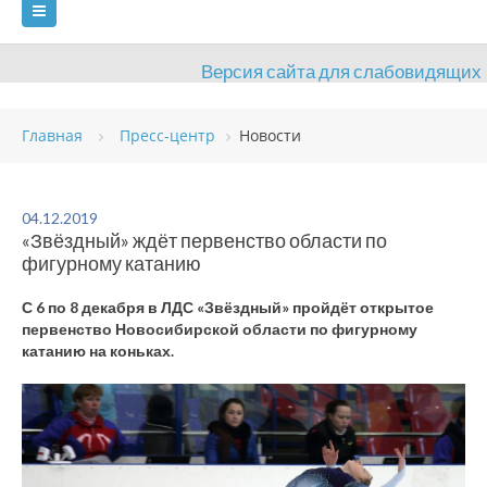
Версия сайта для слабовидящих
ГЛАВНАЯ
Главная
Пресс-центр
Новости
СВЕДЕНИЯ ОБ ОБРАЗОВАТЕЛЬНОЙ ОРГАНИЗАЦИИ
ВИДЫ СПОРТА
АНТИДОПИНГ
РАСПИСАНИЯ
04.12.2019
«Звёздный» ждёт первенство области по
ОБЪЕКТЫ
ДОКУМЕНТЫ
ПРЕСС-ЦЕНТР
фигурному катанию
ОЦЕНКА КАЧЕСТВА ОБРАЗОВАНИЯ
ВАКАНСИИ
С 6 по 8 декабря в ЛДС «Звёздный» пройдёт открытое
первенство Новосибирской области по фигурному
ПЛАТНЫЕ УСЛУГИ
КОНТАКТЫ
катанию на коньках.