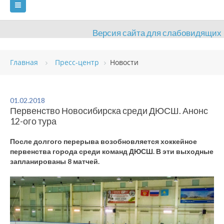
Версия сайта для слабовидящих
ГЛАВНАЯ
Главная
Пресс-центр
Новости
СВЕДЕНИЯ ОБ ОБРАЗОВАТЕЛЬНОЙ ОРГАНИЗАЦИИ
ВИДЫ СПОРТА
АНТИДОПИНГ
РАСПИСАНИЯ
01.02.2018
Первенство Новосибирска среди ДЮСШ. Анонс
ОБЪЕКТЫ
ДОКУМЕНТЫ
ПРЕСС-ЦЕНТР
12-ого тура
ОЦЕНКА КАЧЕСТВА ОБРАЗОВАНИЯ
ВАКАНСИИ
После долгого перерыва возобновляется хоккейное
первенства города среди команд ДЮСШ. В эти выходные
ПЛАТНЫЕ УСЛУГИ
КОНТАКТЫ
запланированы 8 матчей.