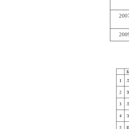
200
200