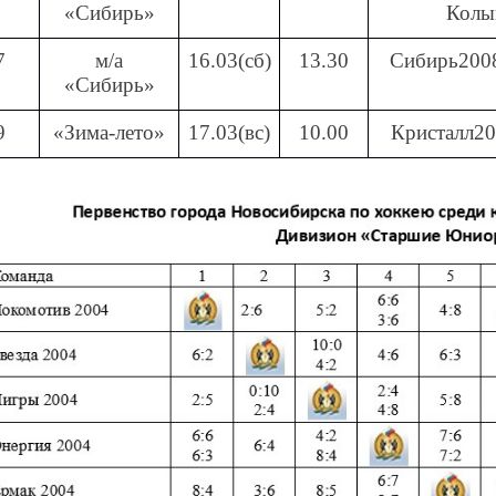
«Сибирь»
Колы
7
м/а
16.03(сб)
13.30
Сибирь200
«Сибирь»
9
«Зима-лето»
17.03(вс)
10.00
Кристалл2