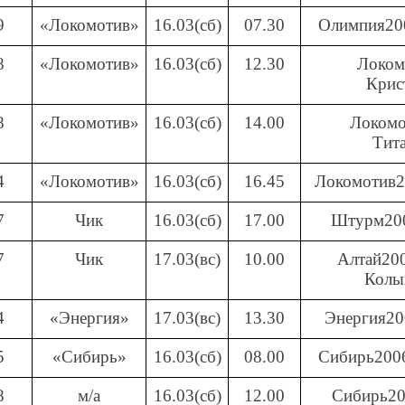
9
«Локомотив»
16.03(сб)
07.30
Олимпия20
8
«Локомотив»
16.03(сб)
12.30
Локом
Крис
8
«Локомотив»
16.03(сб)
14.00
Локомо
Тит
4
«Локомотив»
16.03(сб)
16.45
Локомотив2
7
Чик
16.03(сб)
17.00
Штурм200
7
Чик
17.03(вс)
10.00
Алтай200
Колы
4
«Энергия»
17.03(вс)
13.30
Энергия20
5
«Сибирь»
16.03(сб)
08.00
Сибирь200
8
м/а
16.03(сб)
12.00
Сибирь20