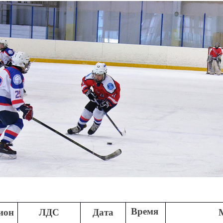
Время
ион
ЛДС
Дата