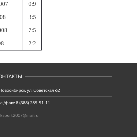
007
0:9
08
3:5
008
7:5
08
2:2
ОНТАКТЫ
 Новосибирск, ул. Советская 62
л./факс 8 (383) 285-51-11
ksport2007@mail.ru