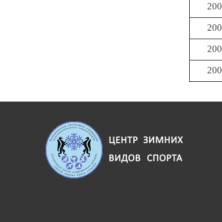
20
20
20
20