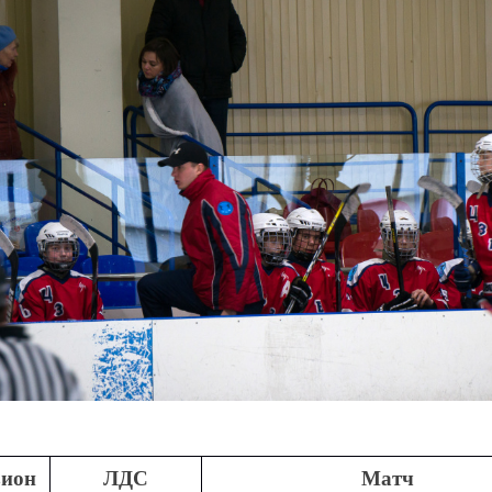
зион
ЛДС
Матч