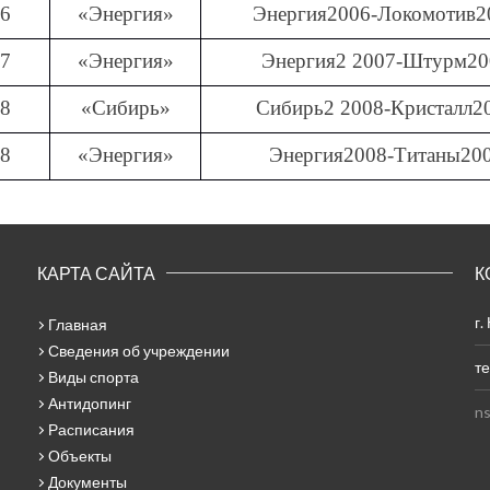
06
«Энергия»
Энергия2006-Локомотив2
07
«Энергия»
Энергия2 2007-Штурм20
08
«Сибирь»
Сибирь2 2008-Кристалл2
08
«Энергия»
Энергия2008-Титаны20
КАРТА САЙТА
К
г.
Главная
Сведения об учреждении
те
Виды спорта
Антидопинг
ns
Расписания
Объекты
Документы