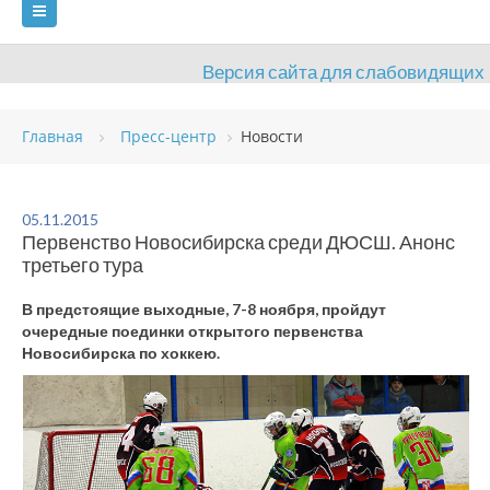
Версия сайта для слабовидящих
ГЛАВНАЯ
Главная
Пресс-центр
Новости
СВЕДЕНИЯ ОБ ОБРАЗОВАТЕЛЬНОЙ ОРГАНИЗАЦИИ
ВИДЫ СПОРТА
АНТИДОПИНГ
РАСПИСАНИЯ
05.11.2015
Первенство Новосибирска среди ДЮСШ. Анонс
ОБЪЕКТЫ
ДОКУМЕНТЫ
ПРЕСС-ЦЕНТР
третьего тура
ОЦЕНКА КАЧЕСТВА ОБРАЗОВАНИЯ
ВАКАНСИИ
В предстоящие выходные, 7-8 ноября, пройдут
очередные поединки открытого первенства
ПЛАТНЫЕ УСЛУГИ
КОНТАКТЫ
Новосибирска по хоккею.