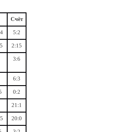
Счёт
04
5:2
5
2:15
3:6
6:3
5
0:2
21:1
5
20:0
6
3:2