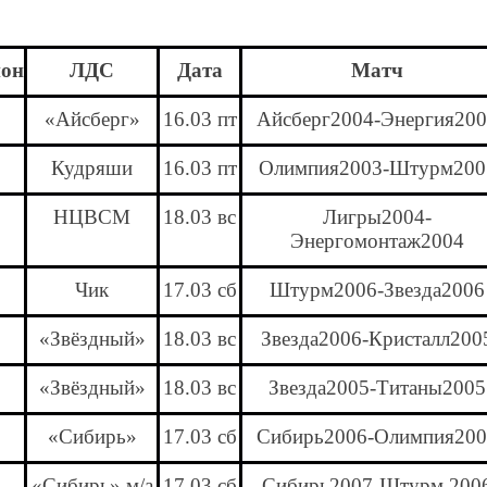
ион
ЛДС
Дата
Матч
«Айсберг»
16.03 пт
Айсберг2004-Энергия20
Кудряши
16.03 пт
Олимпия2003-Штурм200
НЦВСМ
18.03 вс
Лигры2004-
Энергомонтаж2004
Чик
17.03 сб
Штурм2006-Звезда2006
«Звёздный»
18.03 вс
Звезда2006-Кристалл200
«Звёздный»
18.03 вс
Звезда2005-Титаны2005
«Сибирь»
17.03 сб
Сибирь2006-Олимпия200
«Сибирь» м/а
17.03 сб
Сибирь2007-Штурм 200