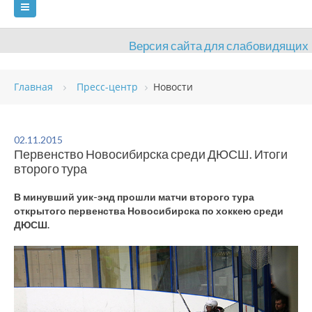
Версия сайта для слабовидящих
ГЛАВНАЯ
СВЕДЕНИЯ ОБ УЧРЕЖДЕНИИ
Главная
Пресс-центр
Новости
ВИДЫ СПОРТА
АНТИДОПИНГ
РАСПИСАНИЯ
ОБЪЕКТЫ
ДОКУМЕНТЫ
ПРЕСС-ЦЕНТР
02.11.2015
Первенство Новосибирска среди ДЮСШ. Итоги
ОЦЕНКА КАЧЕСТВА ОБРАЗОВАНИЯ
ВАКАНСИИ
второго тура
ПЛАТНЫЕ УСЛУГИ
КОНТАКТЫ
В минувший уик-энд прошли матчи второго тура
открытого первенства Новосибирска по хоккею среди
ДЮСШ.