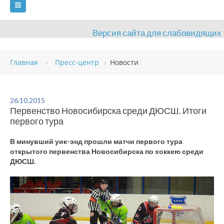
Версия сайта для слабовидящих
ГЛАВНАЯ
Главная
Пресс-центр
Новости
СВЕДЕНИЯ ОБ ОБРАЗОВАТЕЛЬНОЙ ОРГАНИЗАЦИИ
ВИДЫ СПОРТА
АНТИДОПИНГ
РАСПИСАНИЯ
26.10.2015
Первенство Новосибирска среди ДЮСШ. Итоги
ОБЪЕКТЫ
ДОКУМЕНТЫ
ПРЕСС-ЦЕНТР
первого тура
ОЦЕНКА КАЧЕСТВА ОБРАЗОВАНИЯ
ВАКАНСИИ
В минувший уик-энд прошли матчи первого тура
открытого первенства Новосибирска по хоккею среди
ПЛАТНЫЕ УСЛУГИ
КОНТАКТЫ
ДЮСШ.