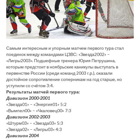
Самым интересным и упорным матчем первого тура стал
поединок между командами ЦЗВС: «Звезда2002» –
«Лигры2003». Подшефные тренера Юрия Петрушина,
которым предстоит в ноябрьские каникулы выступать в
первенстве России (среди команд 2003 г.р.), оказали
достойное сопротивление соперникам на год старше, но
уступили со счётом 3:4.
Результаты матчей первого тура:
Дивизион 2000-2001
«Звезда01» – «Энергия01» 5:2
«Вымпел00» – «Чкаловец00» 7:3
Дивизион 2002-2003
«Штурм03» – «Звезда03» 5:3
«Звезда02» – «Лигры03» 4:3
Дивизион 2004