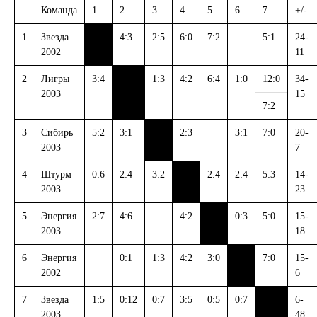
Команда
1
2
3
4
5
6
7
+/-
1
Звезда
4:3
2:5
6:0
7:2
5:1
24-
2002
11
2
Лигры
3:4
1:3
4:2
6:4
1:0
12:0
34-
2003
15
7:2
3
Сибирь
5:2
3:1
2:3
3:1
7:0
20-
2003
7
4
Штурм
0:6
2:4
3:2
2:4
2:4
5:3
14-
2003
23
5
Энергия
2:7
4:6
4:2
0:3
5:0
15-
2003
18
6
Энергия
0:1
1:3
4:2
3:0
7:0
15-
2002
6
7
Звезда
1:5
0:12
0:7
3:5
0:5
0:7
6-
2003
48