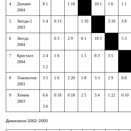
4
Динамо
8:1
1:18
10:1
1:6
1:1
2004
5
Звезда-2
1:4
0:13
1:10
3:10
3:8
2003
6
Звезда
6:3
2:9
6:1
10:3
5:3
2004
7
Кристалл
2:4
1:6
1:1
8:3
3:5
2004
5:2
8
Локомотив
3:5
1:6
2:20
1:8
3:3
2:9
0:8
2003
9
Химик
6:6
0:18
0:18
2:5
3:4
1:22
0:10
2003
3:6
Дивизион 2002-2003