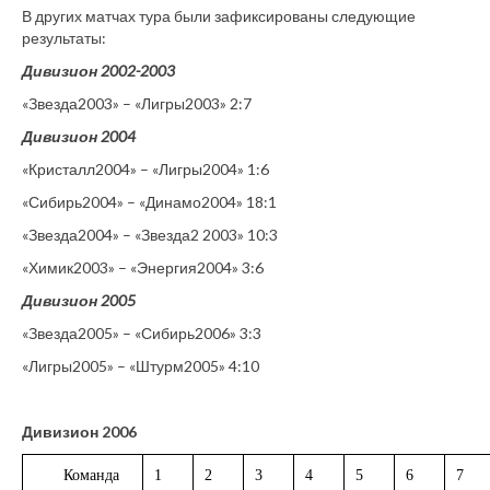
В других матчах тура были зафиксированы следующие
результаты:
Дивизион 2002-2003
«Звезда2003» – «Лигры2003» 2:7
Дивизион 2004
«Кристалл2004» – «Лигры2004» 1:6
«Сибирь2004» – «Динамо2004» 18:1
«Звезда2004» – «Звезда2 2003» 10:3
«Химик2003» – «Энергия2004» 3:6
Дивизион 2005
«Звезда2005» – «Сибирь2006» 3:3
«Лигры2005» – «Штурм2005» 4:10
Дивизион 2006
Команда
1
2
3
4
5
6
7