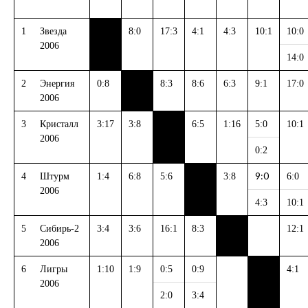
1
Звезда
8:0
17:3
4:1
4:3
10:1
10:0
2006
14:0
2
Энергия
0:8
8:3
8:6
6:3
9:1
17:0
2006
3
Кристалл
3:17
3:8
6:5
1:16
5:0
10:1
2006
0:2
9:0
4
Штурм
1:4
6:8
5:6
3:8
6:0
2006
4:3
10:1
5
Сибирь-2
3:4
3:6
16:1
8:3
12:1
2006
6
Лигры
1:10
1:9
0:5
0:9
4:1
2006
2:0
3:4