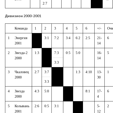
2:7
Дивизион 2000-2001
Команда
1
2
3
4
5
6
+/-
Оч
1
Энергия
3:1
7:2
3:4
6:2
2:5
21-
6
2001
14
2
Звезда-2
1:3
7:3
0:5
5:0
16-
5
2000
14
3:3
3
Чкаловец
2:7
3:7
1:3
4:10
13-
1
2000
30
3:3
4
Звезда
4:3
5:0
8:1
17-
6
2000
4
5
Колывань
2:6
0:5
3:1
5-
2
2001
12