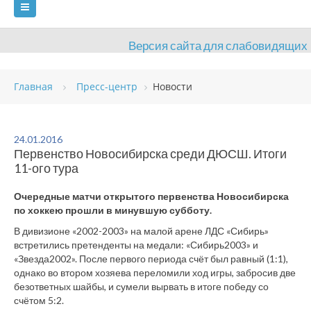
Версия сайта для слабовидящих
ГЛАВНАЯ
Главная
Пресс-центр
Новости
СВЕДЕНИЯ ОБ ОБРАЗОВАТЕЛЬНОЙ ОРГАНИЗАЦИИ
ВИДЫ СПОРТА
АНТИДОПИНГ
РАСПИСАНИЯ
24.01.2016
Первенство Новосибирска среди ДЮСШ. Итоги
ОБЪЕКТЫ
ДОКУМЕНТЫ
ПРЕСС-ЦЕНТР
11-ого тура
ОЦЕНКА КАЧЕСТВА ОБРАЗОВАНИЯ
ВАКАНСИИ
Очередные матчи открытого первенства Новосибирска
по хоккею прошли в минувшую субботу.
ПЛАТНЫЕ УСЛУГИ
КОНТАКТЫ
В дивизионе «2002-2003» на малой арене ЛДС «Сибирь»
встретились претенденты на медали: «Сибирь2003» и
«Звезда2002». После первого периода счёт был равный (1:1),
однако во втором хозяева переломили ход игры, забросив две
безответных шайбы, и сумели вырвать в итоге победу со
счётом 5:2.