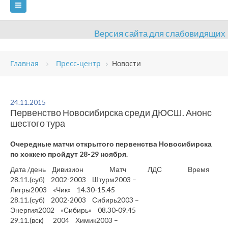
Версия сайта для слабовидящих
ГЛАВНАЯ
Главная
Пресс-центр
Новости
СВЕДЕНИЯ ОБ ОБРАЗОВАТЕЛЬНОЙ ОРГАНИЗАЦИИ
ВИДЫ СПОРТА
АНТИДОПИНГ
РАСПИСАНИЯ
24.11.2015
Первенство Новосибирска среди ДЮСШ. Анонс
ОБЪЕКТЫ
ДОКУМЕНТЫ
ПРЕСС-ЦЕНТР
шестого тура
ОЦЕНКА КАЧЕСТВА ОБРАЗОВАНИЯ
ВАКАНСИИ
Очередные матчи открытого первенства Новосибирска
по хоккею пройдут 28-29 ноября.
ПЛАТНЫЕ УСЛУГИ
КОНТАКТЫ
Дата /день Дивизион Матч ЛДС Время
28.11.(суб) 2002-2003 Штурм2003 –
Лигры2003 «Чик» 14.30-15.45
28.11.(суб) 2002-2003 Сибирь2003 –
Энергия2002 «Сибирь» 08.30-09.45
29.11.(вск) 2004 Химик2003 –