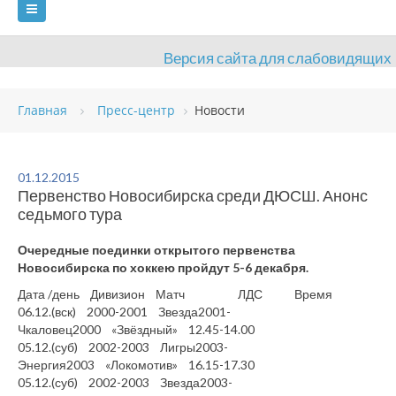
Версия сайта для слабовидящих
ГЛАВНАЯ
Главная
Пресс-центр
Новости
СВЕДЕНИЯ ОБ ОБРАЗОВАТЕЛЬНОЙ ОРГАНИЗАЦИИ
ВИДЫ СПОРТА
АНТИДОПИНГ
РАСПИСАНИЯ
01.12.2015
Первенство Новосибирска среди ДЮСШ. Анонс
ОБЪЕКТЫ
ДОКУМЕНТЫ
ПРЕСС-ЦЕНТР
седьмого тура
ОЦЕНКА КАЧЕСТВА ОБРАЗОВАНИЯ
ВАКАНСИИ
Очередные поединки открытого первенства
Новосибирска по хоккею пройдут 5-6 декабря.
ПЛАТНЫЕ УСЛУГИ
КОНТАКТЫ
Дата /день Дивизион Матч ЛДС Время
06.12.(вск) 2000-2001 Звезда2001-
Чкаловец2000 «Звёздный» 12.45-14.00
05.12.(суб) 2002-2003 Лигры2003-
Энергия2003 «Локомотив» 16.15-17.30
05.12.(суб) 2002-2003 Звезда2003-