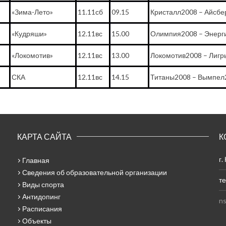
«Зима-Лето»
11.11сб
09.15
Кристалл2008 – Айсбе
«Кудряши»
12.11вс
15.00
Олимпия2008 – Энерг
«Локомотив»
12.11вс
13.00
Локомотив2008 – Лигр
СКА
12.11вс
14.15
Титаны2008 – Вымпел
КАРТА САЙТА
К
г.
Главная
Сведения об образовательной организации
те
Виды спорта
Антидопинг
ns
Расписания
Объекты