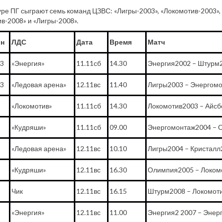
уре ПГ сыграют семь команд ЦЗВС: «Лигры-2003», «Локомотив-2003», 
в-2008» и «Лигры-2008».
н
ЛДС
Дата
Время
Матч
3
«Энергия»
11.11сб
14.30
Энергия2002 – Штурм
3
«Ледовая арена»
12.11вс
11.40
Лигры2003 – Энергом
«Локомотив»
11.11сб
14.30
Локомотив2003 – Айсб
«Кудряши»
11.11сб
09.00
Энергомонтаж2004 – 
«Ледовая арена»
12.11вс
10.10
Лигры2004 – Кристалл
«Кудряши»
12.11вс
16.30
Олимпия2005 – Локом
Чик
12.11вс
16.15
Штурм2008 – Локомоти
«Энергия»
12.11вс
11.00
Энергия2 2007 – Энер