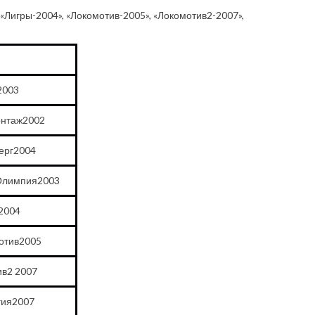
«Лигры-2004», «Локомотив-2005», «Локомотив2-2007»,
2003
онтаж2002
ерг2004
Олимпия2003
2004
отив2005
в2 2007
гия2007