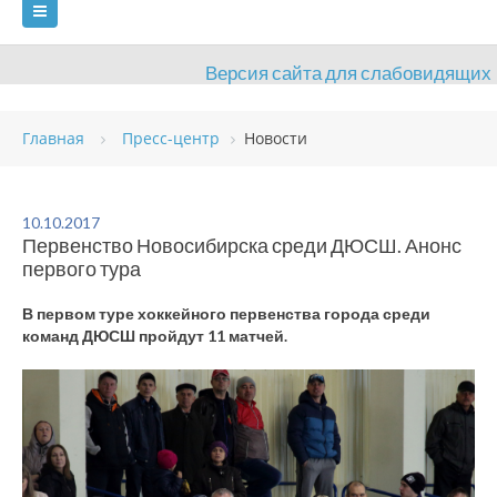
Версия сайта для слабовидящих
ГЛАВНАЯ
СВЕДЕНИЯ ОБ УЧРЕЖДЕНИИ
Главная
Пресс-центр
Новости
ВИДЫ СПОРТА
АНТИДОПИНГ
РАСПИСАНИЯ
ОБЪЕКТЫ
ДОКУМЕНТЫ
ПРЕСС-ЦЕНТР
10.10.2017
Первенство Новосибирска среди ДЮСШ. Анонс
ОЦЕНКА КАЧЕСТВА ОБРАЗОВАНИЯ
ВАКАНСИИ
первого тура
ПЛАТНЫЕ УСЛУГИ
КОНТАКТЫ
В первом туре хоккейного первенства города среди
команд ДЮСШ пройдут 11 матчей.