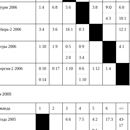
9:0
урм 2006
1:4
6:8
5:6
3:8
6:0
4:3
10:1
бирь-2 2006
3:4
3:6
16:1
8:3
12:1
гры 2006
1:10
1:9
0:5
0:9
4:1
2:0
3:4
ергия-2 2006
0:10
0:17
1:10
0:6
1:12
1:4
0:14
1:10
 2005
манда
1
2
3
4
5
6
+/-
езда 2005
6:6
7:5
4:2
17:3
43-
17