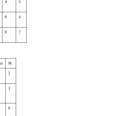
4
5
6
4
0
7
ки
М
2
3
6