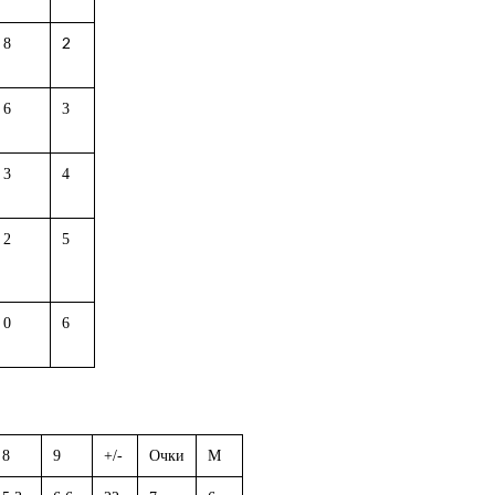
2
8
6
3
3
4
2
5
0
6
8
9
+/-
Очки
М