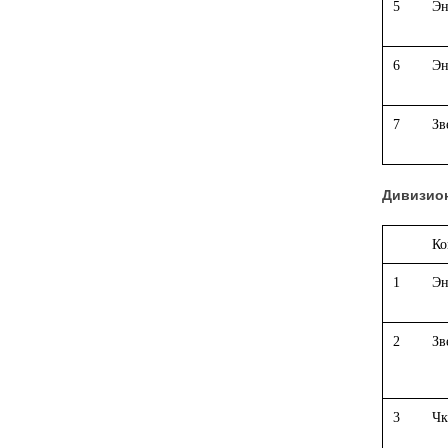
5
Эн
6
Эн
7
Зв
Дивизион
Ко
1
Эн
2
Зв
3
Чк