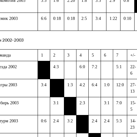
комотив 2003
3:5
1:6
2:20
1:8
3:3
2:9
0:8
мик 2003
6:6
0:18
0:18
2:5
3:4
1:22
0:10
 2002-2003
манда
1
2
3
4
5
6
7
+/-
езда 2002
4:3
6:0
7:2
5:1
22-
6
гры 2003
3:4
1:3
4:2
6:4
1:0
12:0
27-
13
бирь 2003
3:1
2:3
3:1
7:0
15-
5
урм 2003
0:6
2:4
3:2
2:4
2:4
5:3
14-
23