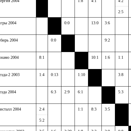
ергия 2004
1:8
4:1
4:2
2:5
гры 2004
0:0
13:0
3:6
бирь 2004
0:0
9:2
намо 2004
8:1
10:1
1:6
1:1
езда-2 2003
1:4
0:13
1:10
3:8
езда 2004
6:3
2:9
6:1
5:3
исталл 2004
2:4
1:1
8:3
3:5
5:2