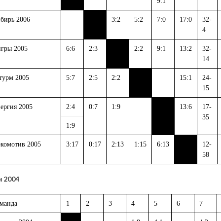
9:1
бирь 2006
3:2
5:2
7:0
17:0
32-
4
гры 2005
6:6
2:3
2:2
9:1
13:2
32-
14
урм 2005
5:7
2:5
2:2
15:1
24-
15
ергия 2005
2:4
0:7
1:9
13:6
17-
35
1:9
комотив 2005
3:17
0:17
2:13
1:15
6:13
12-
58
 2004
манда
1
2
3
4
5
6
7