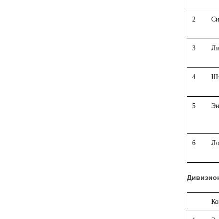
2
Си
3
Ли
4
Шт
5
Эн
6
Ло
Дивизион
Ко