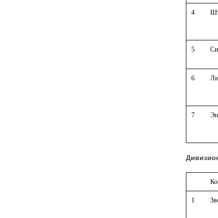
4
Шт
5
Си
6
Ли
7
Эн
Дивизион
Ко
1
Зв