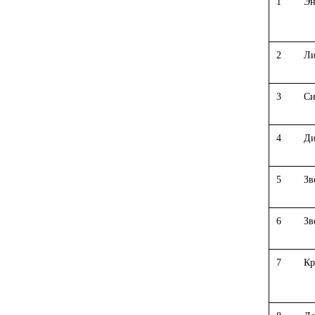
1
Эн
2
Ли
3
Си
4
Ди
5
Зв
6
Зв
7
Кр