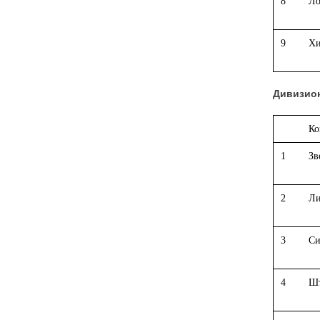
8
Ло
9
Хи
Дивизион
Ко
1
Зв
2
Ли
3
Си
4
Шт