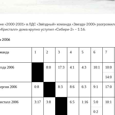
не «2000-2001» в ЛДС «Звёздный» команда «Звезда-2000» разгромила 
«Кристалл» дома крупно уступил «Сибири-2» – 1:16.
 2006
манда
1
2
3
4
5
6
7
езда 2006
8:0
17:3
4:1
4:3
10:1
10:0
14:0
ергия 2006
0:8
8:3
8:6
6:3
9:1
17:0
исталл 2006
3:17
3:8
6:5
1:16
5:0
10:1
0:2