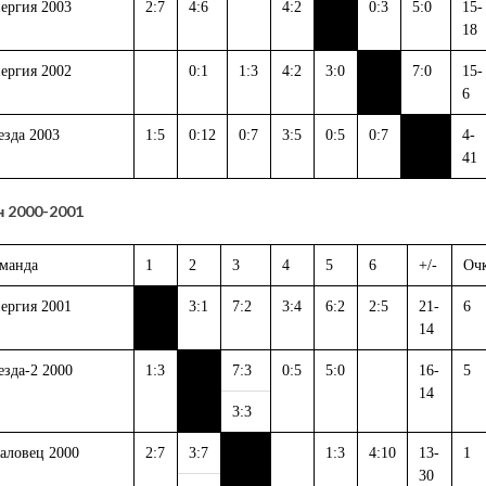
ергия 2003
2:7
4:6
4:2
0:3
5:0
15-
18
ергия 2002
0:1
1:3
4:2
3:0
7:0
15-
6
езда 2003
1:5
0:12
0:7
3:5
0:5
0:7
4-
41
 2000-2001
манда
1
2
3
4
5
6
+/-
Оч
ергия 2001
3:1
7:2
3:4
6:2
2:5
21-
6
14
езда-2 2000
1:3
7:3
0:5
5:0
16-
5
14
3:3
аловец 2000
2:7
3:7
1:3
4:10
13-
1
30