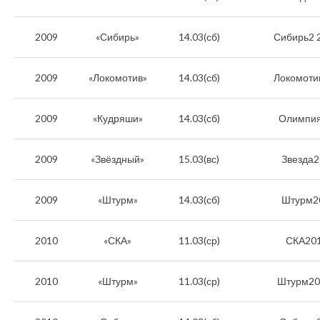
2009
«Сибирь»
14.03(сб)
Сибирь2 
2009
«Локомотив»
14.03(сб)
Локомоти
2009
«Кудряши»
14.03(сб)
Олимпия
2009
«Звёздный»
15.03(вс)
Звезда2
2009
«Штурм»
14.03(сб)
Штурм2
2010
«СКА»
11.03(ср)
СКА201
2010
«Штурм»
11.03(ср)
Штурм20