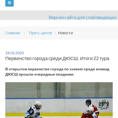
Версия сайта для слабовидящих
ГЛАВНАЯ
Главная
Пресс-центр
Новости
СВЕДЕНИЯ ОБ ОБРАЗОВАТЕЛЬНОЙ ОРГАНИЗАЦИИ
ВИДЫ СПОРТА
АНТИДОПИНГ
РАСПИСАНИЯ
18.03.2020
Первенство города среди ДЮСШ. Итоги 22 тура
ОБЪЕКТЫ
ДОКУМЕНТЫ
ПРЕСС-ЦЕНТР
В открытом первенстве города по хоккею среди команд
ОЦЕНКА КАЧЕСТВА ОБРАЗОВАНИЯ
ВАКАНСИИ
ДЮСШ прошли очередные поединки.
ПЛАТНЫЕ УСЛУГИ
КОНТАКТЫ