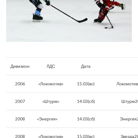
Дивизион
ЛДС
Дата
2006
«Локомотив»
15.03(вс)
Локомотив
2007
«Штурм»
14.03(сб)
Штурм2
2008
«Энергия»
14.03(сб)
Энергия
2008
«Локомотив»
15.03(вс)
Звезда2