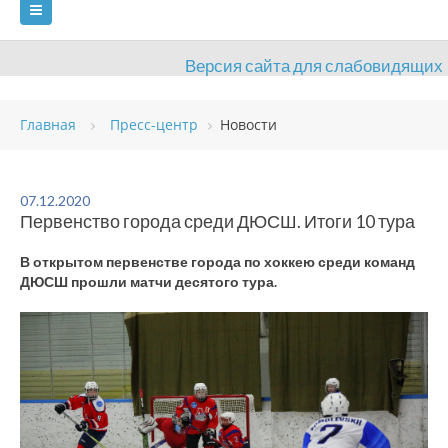
Версия сайта для слабовидящих
ГЛАВНАЯ
Главная
Пресс-центр
Новости
СВЕДЕНИЯ ОБ ОБРАЗОВАТЕЛЬНОЙ ОРГАНИЗАЦИИ
ВИДЫ СПОРТА
АНТИДОПИНГ
РАСПИСАНИЯ
07.12.2020
Первенство города среди ДЮСШ. Итоги 10 тура
ОБЪЕКТЫ
ДОКУМЕНТЫ
ПРЕСС-ЦЕНТР
В открытом первенстве города по хоккею среди команд
ОЦЕНКА КАЧЕСТВА ОБРАЗОВАНИЯ
ВАКАНСИИ
ДЮСШ прошли матчи десятого тура.
ПЛАТНЫЕ УСЛУГИ
КОНТАКТЫ