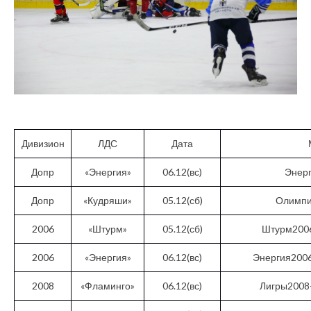
Дивизион
ЛДС
Дата
Допр
«Энергия»
06.12(вс)
Энер
Допр
«Кудряши»
05.12(сб)
Олимпи
2006
«Штурм»
05.12(сб)
Штурм200
2006
«Энергия»
06.12(вс)
Энергия200
2008
«Фламинго»
06.12(вс)
Лигры2008