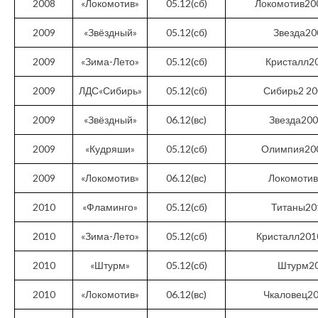
2008
«Локомотив»
05.12(сб)
Локомотив20
2009
«Звёздный»
05.12(сб)
Звезда20
2009
«Зима-Лето»
05.12(сб)
Кристалл2
2009
ЛДС«Сибирь»
05.12(сб)
Сибирь2 2
2009
«Звёздный»
06.12(вс)
Звезда20
2009
«Кудряши»
05.12(сб)
Олимпия20
2009
«Локомотив»
06.12(вс)
Локомоти
2010
«Фламинго»
05.12(сб)
Титаны20
2010
«Зима-Лето»
05.12(сб)
Кристалл201
2010
«Штурм»
05.12(сб)
Штурм2
2010
«Локомотив»
06.12(вс)
Чкаловец2