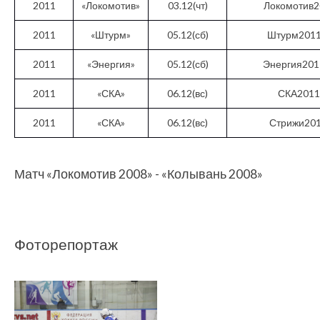
2011
«Локомотив»
03.12(чт)
Локомотив2
2011
«Штурм»
05.12(сб)
Штурм2011
2011
«Энергия»
05.12(сб)
Энергия201
2011
«СКА»
06.12(вс)
СКА2011
2011
«СКА»
06.12(вс)
Стрижи20
Матч «Локомотив 2008» - «Колывань 2008»
Фоторепортаж