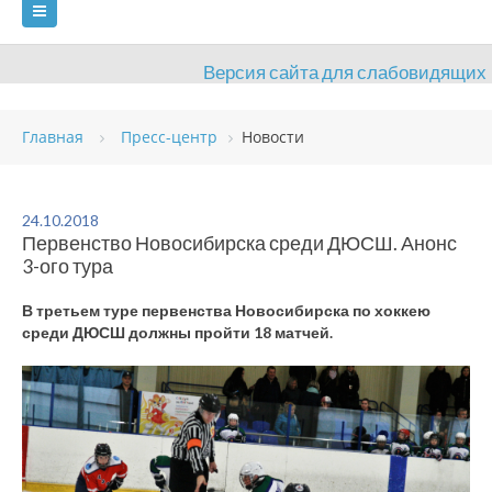
Версия сайта для слабовидящих
ГЛАВНАЯ
Главная
Пресс-центр
Новости
СВЕДЕНИЯ ОБ ОБРАЗОВАТЕЛЬНОЙ ОРГАНИЗАЦИИ
ВИДЫ СПОРТА
АНТИДОПИНГ
РАСПИСАНИЯ
24.10.2018
Первенство Новосибирска среди ДЮСШ. Анонс
ОБЪЕКТЫ
ДОКУМЕНТЫ
ПРЕСС-ЦЕНТР
3-ого тура
ОЦЕНКА КАЧЕСТВА ОБРАЗОВАНИЯ
ВАКАНСИИ
В третьем туре первенства Новосибирска по хоккею
среди ДЮСШ должны пройти 18 матчей.
ПЛАТНЫЕ УСЛУГИ
КОНТАКТЫ