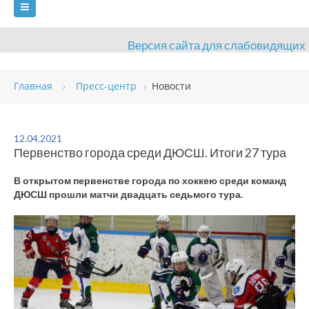
Версия сайта для слабовидящих
ГЛАВНАЯ
Главная
Пресс-центр
Новости
СВЕДЕНИЯ ОБ ОБРАЗОВАТЕЛЬНОЙ ОРГАНИЗАЦИИ
ВИДЫ СПОРТА
АНТИДОПИНГ
РАСПИСАНИЯ
12.04.2021
Первенство города среди ДЮСШ. Итоги 27 тура
ОБЪЕКТЫ
ДОКУМЕНТЫ
ПРЕСС-ЦЕНТР
В открытом первенстве города по хоккею среди команд
ОЦЕНКА КАЧЕСТВА ОБРАЗОВАНИЯ
ВАКАНСИИ
ДЮСШ прошли матчи двадцать седьмого тура.
ПЛАТНЫЕ УСЛУГИ
КОНТАКТЫ