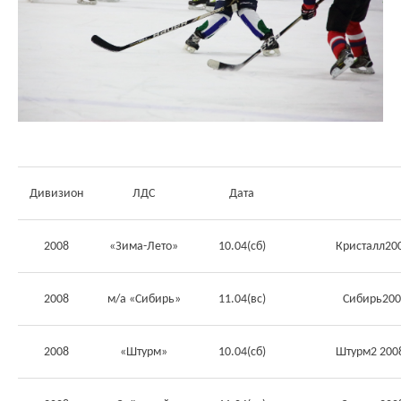
Див
изион
ЛДС
Дата
2008
«Зима-Лето»
10.04(сб)
Кристалл20
2008
м/а «Сибирь»
11.04(вс)
Сибирь200
2008
«Штурм»
10.04(сб)
Штурм2 200