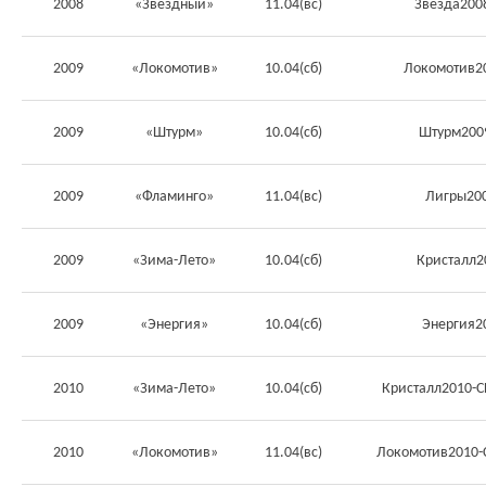
2008
«Звёздный»
11.04(вс)
Звезда200
2009
«Локомотив»
10.04(сб)
Локомотив2
2009
«Штурм»
10.04(сб)
Штурм200
2009
«Фламинго»
11.04(вс)
Лигры200
2009
«Зима-Лето»
10.04(сб)
Кристалл2
2009
«Энергия»
10.04(сб)
Энергия2
2010
«Зима-Лето»
10.04(сб)
Кристалл2010-
2010
«Локомотив»
11.04(вс)
Локомотив2010-