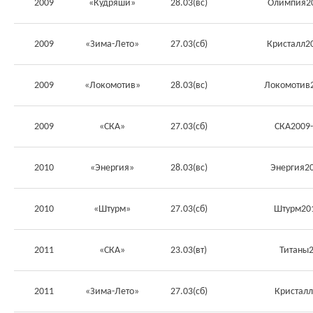
2009
«Кудряши»
28.03(вс)
Олимпия20
2009
«Зима-Лето»
27.03(сб)
Кристалл2
2009
«Локомотив»
28.03(вс)
Локомотив2
2009
«СКА»
27.03(сб)
СКА2009
2010
«Энергия»
28.03(вс)
Энергия2
2010
«Штурм»
27.03(сб)
Штурм201
2011
«СКА»
23.03(вт)
Титаны
2011
«Зима-Лето»
27.03(сб)
Кристал