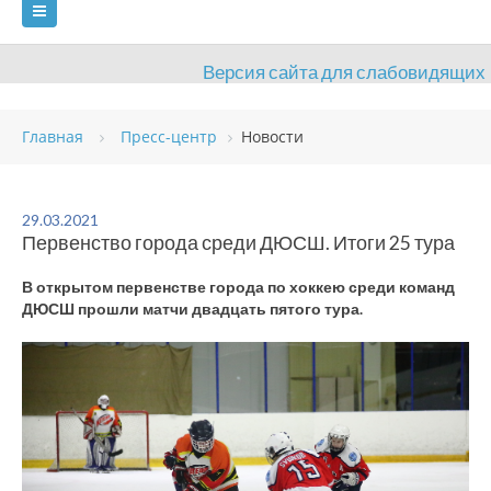
Версия сайта для слабовидящих
ГЛАВНАЯ
Главная
Пресс-центр
Новости
СВЕДЕНИЯ ОБ ОБРАЗОВАТЕЛЬНОЙ ОРГАНИЗАЦИИ
ВИДЫ СПОРТА
АНТИДОПИНГ
РАСПИСАНИЯ
29.03.2021
Первенство города среди ДЮСШ. Итоги 25 тура
ОБЪЕКТЫ
ДОКУМЕНТЫ
ПРЕСС-ЦЕНТР
В открытом первенстве города по хоккею среди команд
ОЦЕНКА КАЧЕСТВА ОБРАЗОВАНИЯ
ВАКАНСИИ
ДЮСШ прошли матчи двадцать пятого тура.
ПЛАТНЫЕ УСЛУГИ
КОНТАКТЫ