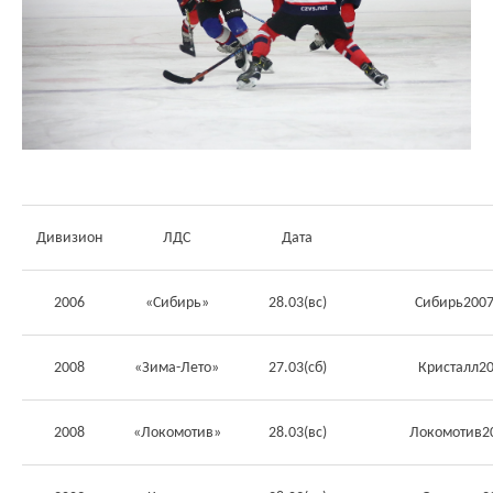
Див
изион
ЛДС
Дата
2006
«Сибирь»
28.03(вс)
Сибирь2007
2008
«Зима-Лето»
27.03(сб)
Кристалл2
2008
«Локомотив»
28.03(вс)
Локомотив2