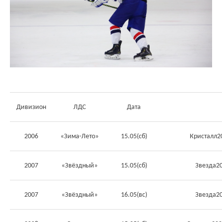
Див
изион
ЛДС
Дата
2006
«Зима-Лето»
15.05(сб)
Кристалл2
2007
«Звёздный»
15.05(сб)
Звезда2
2007
«Звёздный»
16.05(вс)
Звезда2