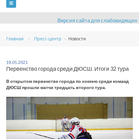
Версия сайта для слабовидящих
ГЛАВНАЯ
Главная
Пресс-центр
Новости
СВЕДЕНИЯ ОБ ОБРАЗОВАТЕЛЬНОЙ ОРГАНИЗАЦИИ
ВИДЫ СПОРТА
АНТИДОПИНГ
РАСПИСАНИЯ
18.05.2021
Первенство города среди ДЮСШ. Итоги 32 тура
ОБЪЕКТЫ
ДОКУМЕНТЫ
ПРЕСС-ЦЕНТР
В открытом первенстве города по хоккею среди команд
ОЦЕНКА КАЧЕСТВА ОБРАЗОВАНИЯ
ВАКАНСИИ
ДЮСШ прошли матчи тридцать второго тура.
ПЛАТНЫЕ УСЛУГИ
КОНТАКТЫ