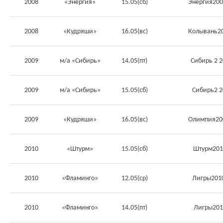
2008
«Энергия»
15.05(сб)
Энергия200
2008
«Кудряши»
16.05(вс)
Колывань20
2009
м/а «Сибирь»
14.05(пт)
Сибирь 2 
2009
м/а «Сибирь»
15.05(сб)
Сибирь2 
2009
«Кудряши»
16.05(вс)
Олимпия200
2010
«Штурм»
15.05(сб)
Штурм201
2010
«Фламинго»
12.05(ср)
Лигры201
2010
«Фламинго»
14.05(пт)
Лигры201