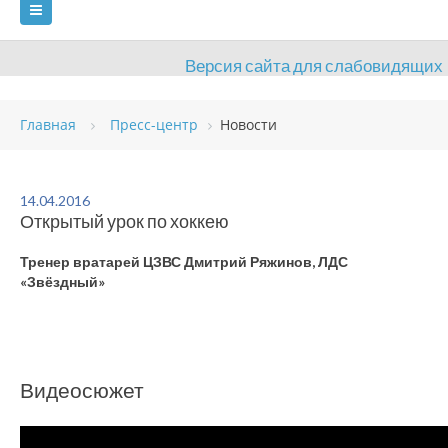
Версия сайта для слабовидящих
ГЛАВНАЯ
Главная
Пресс-центр
Новости
СВЕДЕНИЯ ОБ ОБРАЗОВАТЕЛЬНОЙ ОРГАНИЗАЦИИ
ВИДЫ СПОРТА
АНТИДОПИНГ
РАСПИСАНИЯ
14.04.2016
Открытый урок по хоккею
ОБЪЕКТЫ
ДОКУМЕНТЫ
ПРЕСС-ЦЕНТР
Тренер вратарей ЦЗВС Дмитрий Ряжинов, ЛДС
ОЦЕНКА КАЧЕСТВА ОБРАЗОВАНИЯ
ВАКАНСИИ
«Звёздный»
ПЛАТНЫЕ УСЛУГИ
КОНТАКТЫ
Видеосюжет