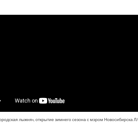
ородская лыжня», открытие зимнего сезона с мэром Новосибирска Л/