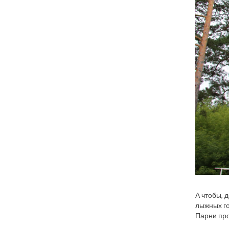
А чтобы, 
лыжных го
Парни пр