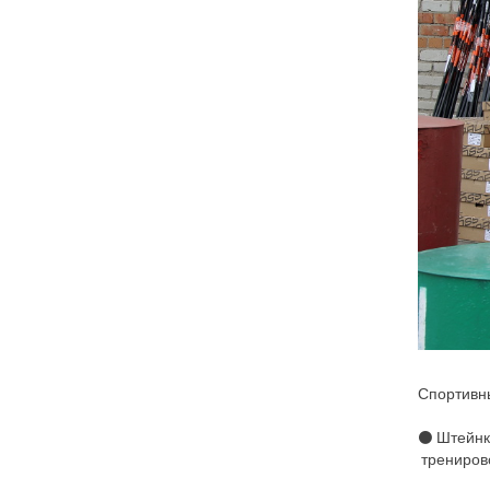
Спортивны
⚫ Штейнк
тренирово