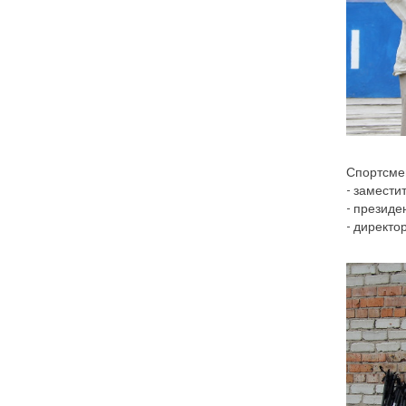
Спортсмен
- замести
- презид
- директо