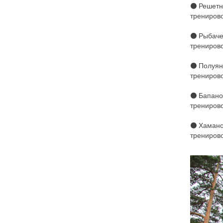
⚫ Решетн
тренирово
⚫ Рыбаче
тренирово
⚫ Полуян
тренирово
⚫ Бапано
тренирово
⚫ Хамано
тренирово