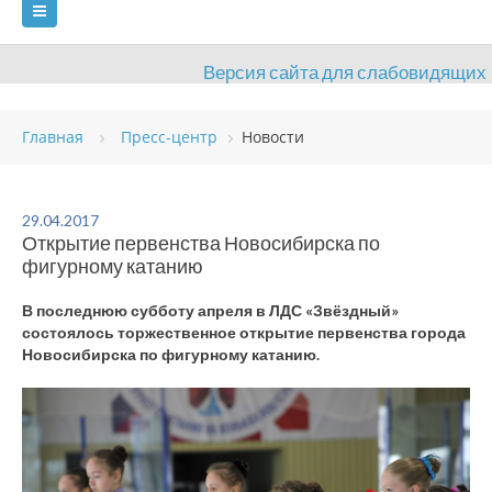
Версия сайта для слабовидящих
ГЛАВНАЯ
Главная
Пресс-центр
Новости
СВЕДЕНИЯ ОБ ОБРАЗОВАТЕЛЬНОЙ ОРГАНИЗАЦИИ
ВИДЫ СПОРТА
АНТИДОПИНГ
РАСПИСАНИЯ
29.04.2017
Открытие первенства Новосибирска по
ОБЪЕКТЫ
ДОКУМЕНТЫ
ПРЕСС-ЦЕНТР
фигурному катанию
ОЦЕНКА КАЧЕСТВА ОБРАЗОВАНИЯ
ВАКАНСИИ
В последнюю субботу апреля в ЛДС «Звёздный»
состоялось торжественное открытие первенства города
ПЛАТНЫЕ УСЛУГИ
КОНТАКТЫ
Новосибирска по фигурному катанию.