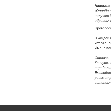
Наталья 
«Онлайн-
получат 
образом,
Проголосо
В каждой 
Итоги онл
Имена поб
Справка:
Конкурс н
определи
Ежегодно
рассмотр
автономн