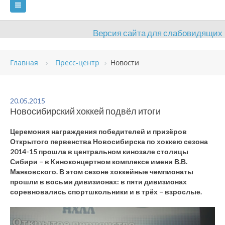
Версия сайта для слабовидящих
ГЛАВНАЯ
Главная
Пресс-центр
Новости
СВЕДЕНИЯ ОБ ОБРАЗОВАТЕЛЬНОЙ ОРГАНИЗАЦИИ
ВИДЫ СПОРТА
АНТИДОПИНГ
РАСПИСАНИЯ
20.05.2015
Новосибирский хоккей подвёл итоги
ОБЪЕКТЫ
ДОКУМЕНТЫ
ПРЕСС-ЦЕНТР
Церемония награждения победителей и призёров
ОЦЕНКА КАЧЕСТВА ОБРАЗОВАНИЯ
ВАКАНСИИ
Открытого первенства Новосибирска по хоккею сезона
2014-15 прошла в центральном кинозале столицы
ПЛАТНЫЕ УСЛУГИ
КОНТАКТЫ
Сибири – в Киноконцертном комплексе имени В.В.
Маяковского. В этом сезоне хоккейные чемпионаты
прошли в восьми дивизионах: в пяти дивизионах
соревновались спортшкольники и в трёх – взрослые.