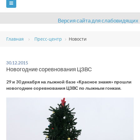
Версия сайта для слабовидящих
ГЛАВНАЯ
Главная
Пресс-центр
Новости
СВЕДЕНИЯ ОБ ОБРАЗОВАТЕЛЬНОЙ ОРГАНИЗАЦИИ
ВИДЫ СПОРТА
АНТИДОПИНГ
РАСПИСАНИЯ
30.12.2015
Новогодние соревнования ЦЗВС
ОБЪЕКТЫ
ДОКУМЕНТЫ
ПРЕСС-ЦЕНТР
29 и 30 декабря на лыжной базе «Красное знамя» прошли
ОЦЕНКА КАЧЕСТВА ОБРАЗОВАНИЯ
ВАКАНСИИ
новогодние соревнования ЦЗВС по лыжным гонкам.
ПЛАТНЫЕ УСЛУГИ
КОНТАКТЫ