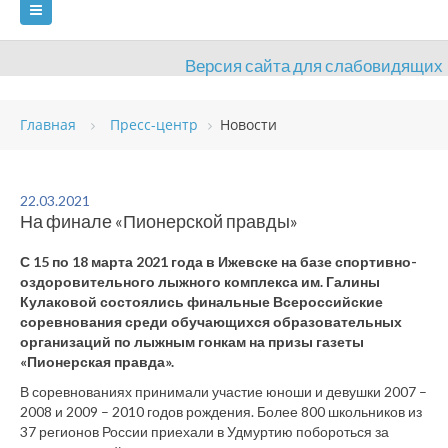
Версия сайта для слабовидящих
ГЛАВНАЯ
Главная
Пресс-центр
Новости
СВЕДЕНИЯ ОБ ОБРАЗОВАТЕЛЬНОЙ ОРГАНИЗАЦИИ
ВИДЫ СПОРТА
АНТИДОПИНГ
РАСПИСАНИЯ
22.03.2021
На финале «Пионерской правды»
ОБЪЕКТЫ
ДОКУМЕНТЫ
ПРЕСС-ЦЕНТР
С 15 по 18 марта 2021 года в Ижевске на базе спортивно-
ОЦЕНКА КАЧЕСТВА ОБРАЗОВАНИЯ
ВАКАНСИИ
оздоровительного лыжного комплекса им. Галины
Кулаковой состоялись финальные Всероссийские
ПЛАТНЫЕ УСЛУГИ
КОНТАКТЫ
соревнования среди обучающихся образовательных
организаций по лыжным гонкам на призы газеты
«Пионерская правда».
В соревнованиях принимали участие юноши и девушки 2007 –
2008 и 2009 – 2010 годов рождения. Более 800 школьников из
37 регионов России приехали в Удмуртию побороться за