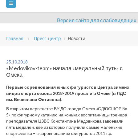
Версия сайта для слабовидящих
ГЛАВНАЯ
Главная
Пресс-центр
Новости
СВЕДЕНИЯ ОБ ОБРАЗОВАТЕЛЬНОЙ ОРГАНИЗАЦИИ
ВИДЫ СПОРТА
АНТИДОПИНГ
РАСПИСАНИЯ
25.10.2018
«Medovikov-team» начала «медальный путь» с
ОБЪЕКТЫ
ДОКУМЕНТЫ
ПРЕСС-ЦЕНТР
Омска
ОЦЕНКА КАЧЕСТВА ОБРАЗОВАНИЯ
ВАКАНСИИ
Первые соревнования юных фигуристов Центра зимних
видов спорта сезона 2018-2019 прошли в Омске (в ЛДС
ПЛАТНЫЕ УСЛУГИ
КОНТАКТЫ
им. Вячеслава Фетисова).
В открытом первенстве БУ ДО города Омска «СДЮСШОР №
5» по фигурному катанию на коньках воспитанницы тренера-
преподавателя ЦЗВС Константина Медовикова завоевали
пять медалей, две из которых получили самые маленькие
спортсменки – в соревнованиях фигуристов 2011 г.р.