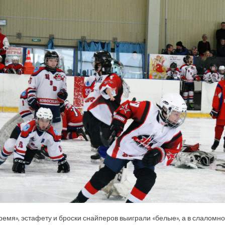
время», эстафету и броски снайперов выиграли «белые», а в слаломн