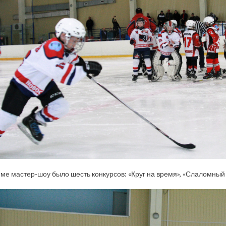
ме мастер-шоу было шесть конкурсов: «Круг на время», «Слаломный б