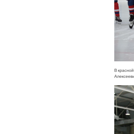
В красной
Алексееви