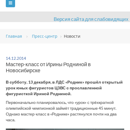
Версия сайта для слабовидящих
ГЛАВНАЯ
Главная
Пресс-центр
Новости
СВЕДЕНИЯ ОБ ОБРАЗОВАТЕЛЬНОЙ ОРГАНИЗАЦИИ
ВИДЫ СПОРТА
АНТИДОПИНГ
РАСПИСАНИЯ
14.12.2014
Мастер-класс от Ирины Родниной в
ОБЪЕКТЫ
ДОКУМЕНТЫ
ПРЕСС-ЦЕНТР
Новосибирске
ОЦЕНКА КАЧЕСТВА ОБРАЗОВАНИЯ
ВАКАНСИИ
В субботу, 13 декабря, в ЛДС «Родник» прошёл открытый
урок юных фигуристов ЦЗВС с прославленной
ПЛАТНЫЕ УСЛУГИ
КОНТАКТЫ
фигуристкой Ириной Родниной.
Первоначально планировалось, что «урок» с трёхкратной
олимпийской чемпионкой займёт традиционные 45 минут.
Однако мастер-класс в «Роднике» растянулся почти на два
часа.