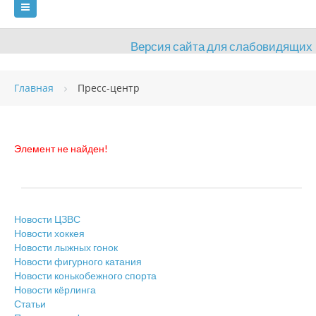
Версия сайта для слабовидящих
ГЛАВНАЯ
Главная
Пресс-центр
СВЕДЕНИЯ ОБ ОБРАЗОВАТЕЛЬНОЙ ОРГАНИЗАЦИИ
ВИДЫ СПОРТА
АНТИДОПИНГ
РАСПИСАНИЯ
Элемент не найден!
ОБЪЕКТЫ
ДОКУМЕНТЫ
ПРЕСС-ЦЕНТР
ОЦЕНКА КАЧЕСТВА ОБРАЗОВАНИЯ
ВАКАНСИИ
Новости ЦЗВС
ПЛАТНЫЕ УСЛУГИ
КОНТАКТЫ
Новости хоккея
Новости лыжных гонок
Новости фигурного катания
Новости конькобежного спорта
Новости кёрлинга
Статьи