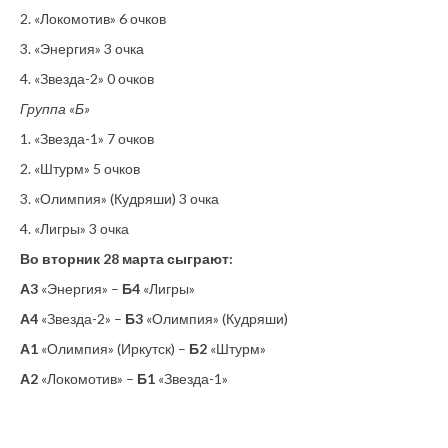
2. «Локомотив» 6 очков
3. «Энергия» 3 очка
4. «Звезда-2» 0 очков
Группа «Б»
1. «Звезда-1» 7 очков
2. «Штурм» 5 очков
3. «Олимпия» (Кудряши) 3 очка
4. «Лигры» 3 очка
Во вторник 28 марта сыграют:
А3
«Энергия» –
Б4
«Лигры»
А4
«Звезда-2» –
Б3
«Олимпия» (Кудряши)
А1
«Олимпия» (Иркутск) –
Б2
«Штурм»
А2
«Локомотив» –
Б1
«Звезда-1»