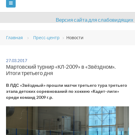
Версия сайта для слабовидящих
ГЛАВНАЯ
Главная
Пресс-центр
Новости
СВЕДЕНИЯ ОБ ОБРАЗОВАТЕЛЬНОЙ ОРГАНИЗАЦИИ
ВИДЫ СПОРТА
АНТИДОПИНГ
РАСПИСАНИЯ
27.03.2017
Мартовский турнир «КЛ-2009» в «Звёздном».
ОБЪЕКТЫ
ДОКУМЕНТЫ
ПРЕСС-ЦЕНТР
Итоги третьего дня
ОЦЕНКА КАЧЕСТВА ОБРАЗОВАНИЯ
ВАКАНСИИ
В ЛДС «Звёздный» прошли матчи третьего тура третьего
этапа детских соревнований по хоккею «Кадет-лиги»
ПЛАТНЫЕ УСЛУГИ
КОНТАКТЫ
среди команд 2009 г.р.