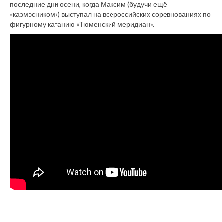
последние дни осени, когда Максим (будучи ещё
«каэмэсником») выступал на всероссийских соревнованиях по
фигурному катанию «Тюменский меридиан».