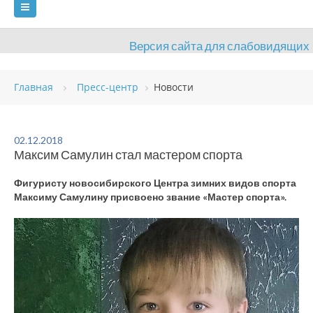
Версия сайта для слабовидящих
ГЛАВНАЯ
Главная
Пресс-центр
Новости
СВЕДЕНИЯ ОБ ОБРАЗОВАТЕЛЬНОЙ ОРГАНИЗАЦИИ
ВИДЫ СПОРТА
АНТИДОПИНГ
РАСПИСАНИЯ
02.12.2018
Максим Самулин стал мастером спорта
ОБЪЕКТЫ
ДОКУМЕНТЫ
ПРЕСС-ЦЕНТР
Фигуристу новосибирского Центра зимних видов спорта
ОЦЕНКА КАЧЕСТВА ОБРАЗОВАНИЯ
ВАКАНСИИ
Максиму Самулину присвоено звание «Мастер спорта».
ПЛАТНЫЕ УСЛУГИ
КОНТАКТЫ