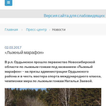
Версия сайта для слабовидящих
ГЛАВНАЯ
Главная
Пресс-центр
Новости
СВЕДЕНИЯ ОБ ОБРАЗОВАТЕЛЬНОЙ ОРГАНИЗАЦИИ
ВИДЫ СПОРТА
АНТИДОПИНГ
РАСПИСАНИЯ
02.03.2017
«Лыжный марафон»
ОБЪЕКТЫ
ДОКУМЕНТЫ
ПРЕСС-ЦЕНТР
В р.п. Ордынское прошло первенство Новосибирской
ОЦЕНКА КАЧЕСТВА ОБРАЗОВАНИЯ
ВАКАНСИИ
области по лыжным гонкам под названием «Лыжный
марафон» – на призы администрации Ордынского
ПЛАТНЫЕ УСЛУГИ
КОНТАКТЫ
района и в честь мастера спорта международного класса,
чемпионки мира по лыжным гонкам Натальи Заевой.