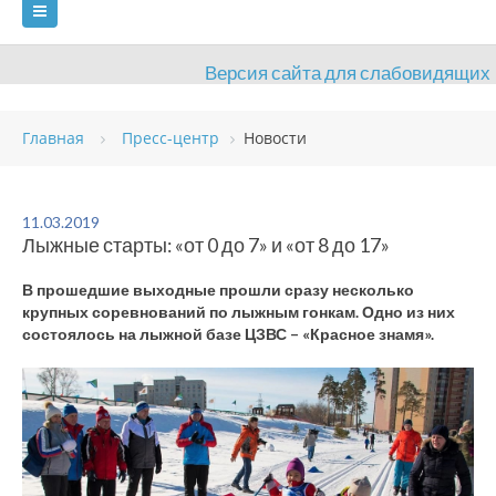
Версия сайта для слабовидящих
ГЛАВНАЯ
Главная
Пресс-центр
Новости
СВЕДЕНИЯ ОБ ОБРАЗОВАТЕЛЬНОЙ ОРГАНИЗАЦИИ
ВИДЫ СПОРТА
АНТИДОПИНГ
РАСПИСАНИЯ
11.03.2019
Лыжные старты: «от 0 до 7» и «от 8 до 17»
ОБЪЕКТЫ
ДОКУМЕНТЫ
ПРЕСС-ЦЕНТР
В прошедшие выходные прошли сразу несколько
ОЦЕНКА КАЧЕСТВА ОБРАЗОВАНИЯ
ВАКАНСИИ
крупных соревнований по лыжным гонкам. Одно из них
состоялось на лыжной базе ЦЗВС – «Красное знамя».
ПЛАТНЫЕ УСЛУГИ
КОНТАКТЫ