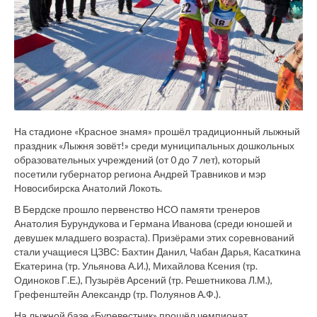
На стадионе «Красное знамя» прошёл традиционный лыжный
праздник «Лыжня зовёт!» среди муниципальных дошкольных
образовательных учреждений (от 0 до 7 лет), который
посетили губернатор региона Андрей Травников и мэр
Новосибирска Анатолий Локоть.
В Бердске прошло первенство НСО памяти тренеров
Анатолия Бурундукова и Германа Иванова (среди юношей и
девушек младшего возраста). Призёрами этих соревнований
стали учащиеся ЦЗВС: Бахтин Данил, Чабан Дарья, Касаткина
Екатерина (тр. Ульянова А.И.), Михайлова Ксения (тр.
Одиноков Г.Е.), Пузырёв Арсений (тр. Решетникова Л.М.),
Грефенштейн Александр (тр. Полуянов А.Ф.).
На лыжной базе «Буревестник» прошёл чемпионат